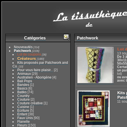
Catégories
Patchwork
Nouveautés
[314]
Lot 
Patchwork
[2106]
13 so
Lot de coupons
[36]
De 3 
Créateurs
[1480]
30x11
Kits proposés par Patchwork and
50x55
Co.
[10]
Certa
Pour vous faire plaisir...
[2]
un pa
Animaux
[29]
lot)
ou av
Australien - Aborigène
[4]
avec l
Bali Pops
Bandes
[1]
Basics
[6]
Batiks
[74]
Kits
Country
Patc
Couture
[2]
11 so
Couture créative
[1]
Cuisine
[1]
Ecriture
[5]
Enfant
[38]
Faux Unis
[90]
Flanelle
Fleurs
[150]