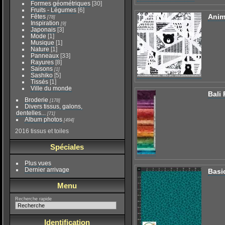
Formes géométriques
[30]
Fruits - Légumes
[6]
Ani
Fêtes
[78]
Inspiration
[9]
Japonais
[3]
Mode
[1]
Musique
[1]
Nature
[1]
Panneaux
[33]
Rayures
[8]
Saisons
[1]
Sashiko
[5]
Tissés
[1]
Ville du monde
Bali
Broderie
[178]
Divers tissus, galons,
dentelles...
[71]
Album photos
[494]
2016 tissus et toiles
Spéciales
Plus vues
Dernier arrivage
Basi
Menu
Recherche rapide
Identification