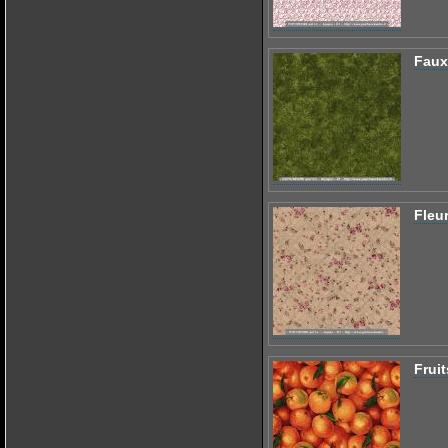
Faux
Fleu
Frui