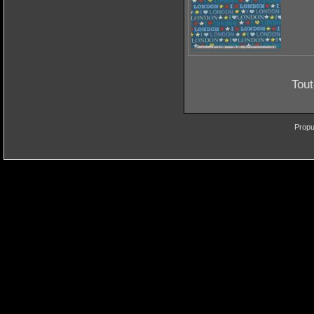
alors
et, pa
aux br
d’expr
Tout
Propu