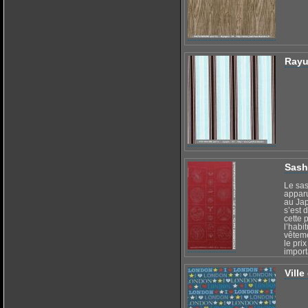
Rayu
Sash
Le sas
apparu
au Jap
s’est 
cette 
l’habi
vêteme
le prix
import
moindr
D’auta
Vill
les pa
qu’à p
bleu in
points