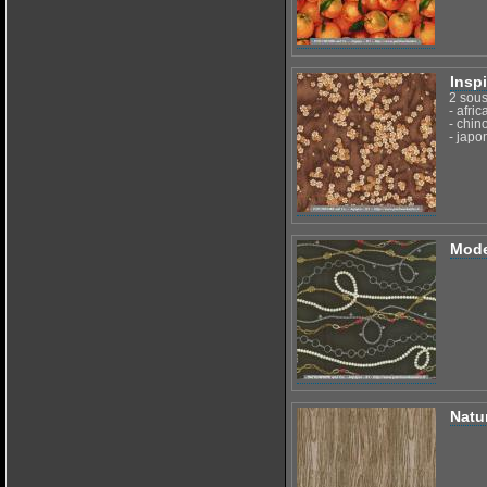
Insp
2 sou
- afric
- chin
- japo
Mod
Natu