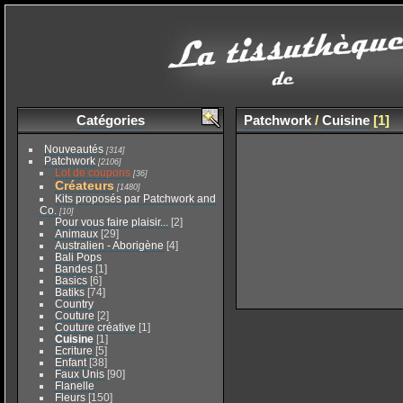
Catégories
Patchwork
/
Cuisine
[1]
Nouveautés
[314]
Patchwork
[2106]
Lot de coupons
[36]
Créateurs
[1480]
Kits proposés par Patchwork and
Co.
[10]
Pour vous faire plaisir...
[2]
Animaux
[29]
Australien - Aborigène
[4]
Bali Pops
Bandes
[1]
Basics
[6]
Batiks
[74]
Country
Couture
[2]
Couture créative
[1]
Cuisine
[1]
Ecriture
[5]
Enfant
[38]
Faux Unis
[90]
Flanelle
Fleurs
[150]