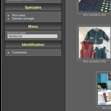
Spéciales
JPO 20230611 P04
Plus vues
Dernier arrivage
Menu
Recherche rapide
Identification
Connexion
JPO 20230611 P08
JPO 20