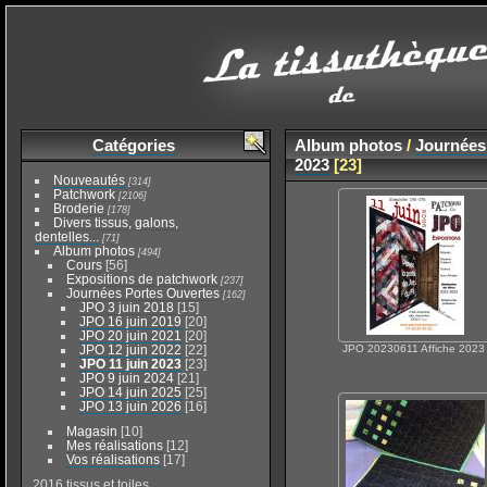
Catégories
Album photos
/
Journées
2023
[23]
Nouveautés
[314]
Patchwork
[2106]
Broderie
[178]
Divers tissus, galons,
dentelles...
[71]
Album photos
[494]
Cours
[56]
Expositions de patchwork
[237]
Journées Portes Ouvertes
[162]
JPO 3 juin 2018
[15]
JPO 16 juin 2019
[20]
JPO 20 juin 2021
[20]
JPO 12 juin 2022
[22]
JPO 20230611 Affiche 2023
JPO 11 juin 2023
[23]
JPO 9 juin 2024
[21]
JPO 14 juin 2025
[25]
JPO 13 juin 2026
[16]
Magasin
[10]
Mes réalisations
[12]
Vos réalisations
[17]
2016 tissus et toiles