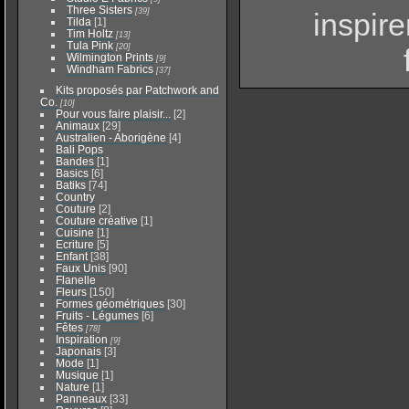
Three Sisters
[39]
inspir
Tilda
[1]
Tim Holtz
[13]
Tula Pink
[20]
Wilmington Prints
[9]
Windham Fabrics
[37]
Kits proposés par Patchwork and
Co.
[10]
Pour vous faire plaisir...
[2]
Animaux
[29]
Australien - Aborigène
[4]
Bali Pops
Bandes
[1]
Basics
[6]
Batiks
[74]
Country
Couture
[2]
Couture créative
[1]
Cuisine
[1]
Ecriture
[5]
Enfant
[38]
Faux Unis
[90]
Flanelle
Fleurs
[150]
Formes géométriques
[30]
Fruits - Légumes
[6]
Fêtes
[78]
Inspiration
[9]
Japonais
[3]
Mode
[1]
Musique
[1]
Nature
[1]
Panneaux
[33]