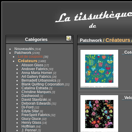
Catégories
Créateurs
Patchwork
/
Nouveautés
[314]
_Cot
Patchwork
[2106]
Lot de coupons
[36]
Créateurs
[1480]
Alisson Glass
[17]
Andover Fabrics
[93]
Anna Maria Horner
[2]
Art Gallery Fabrics
[28]
Bernadett Urbanovics
[3]
Blank Quilting Corporation
[21]
Catalina Estrada
[5]
Christine Marques
[3]
Dashwood
[1]
_Vel
David Stavitzski
[4]
Deborah Edwards
[31]
Di-Ford
[12]
Edyta Sitar
[6]
FreeSpirit Fabrics
[32]
Giucy Giuce
[22]
Henry Glass
[14]
Hoffman
[64]
J. Penner
[5]