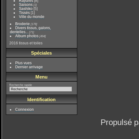
Rayures
[8]
Saisons
[1]
Sashiko
[5]
Tissés
[1]
Ville du monde
Broderie
[178]
Divers tissus, galons,
dentelles...
[71]
Album photos
[494]
2016 tissus et toiles
Spéciales
Plus vues
Dernier arrivage
Menu
Recherche rapide
Identification
Connexion
Propulsé 