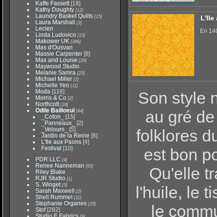
Kaffe Fassett
[18]
Kathy Doughty
[12]
Laundry Basket Quilts
[15]
L'Il
Laura Marshall
[3]
Lecien
En 14
Linda Ludovico
[13]
Makower UK
[286]
Mas d'Ousvan
Massie Carpenter
[8]
Max and Louise
[29]
Maywood Studio
Melanie Samra
[23]
Michael Miller
[2]
Michelle Yeo
[11]
Moda
[116]
Son style 
Morris & Co
[2]
Northcott
[24]
Odile Bailloeul
au gré de 
[44]
_Coton_
[15]
_Panneaux_
[2]
_Velours_
[5]
folklores d
Jardin de la Reine
[8]
L'Ile aux Paons
[4]
Festival
[10]
est bon po
PDR LLC
[4]
Renee Nanneman
[65]
Qu'elle tr
Riley Blake
RJR Studio
[1]
S. Winget
[3]
l'huile, le 
Sarah Maxwell
[2]
Shell Rummel
[11]
Stephanie Organes
[15]
le commu
Stof
[282]
Studio E Fabrics
[9]