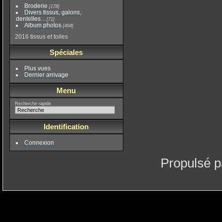
Broderie
[178]
Divers tissus, galons,
dentelles...
[71]
Album photos
[494]
2016 tissus et toiles
Spéciales
Plus vues
Dernier arrivage
Menu
Recherche rapide
Identification
Connexion
Propulsé 