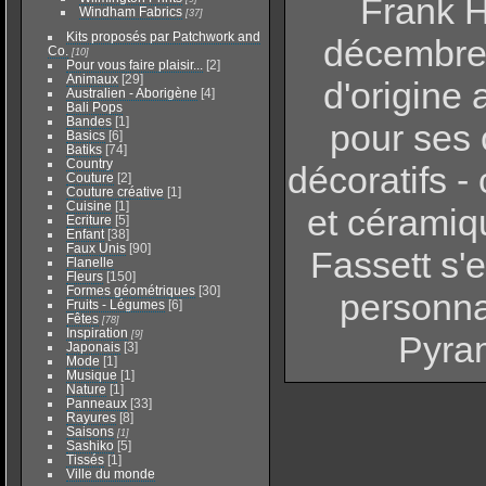
Frank H
Windham Fabrics
[37]
Kits proposés par Patchwork and
décembre 
Co.
[10]
Pour vous faire plaisir...
[2]
Animaux
[29]
d'origine 
Australien - Aborigène
[4]
Bali Pops
Bandes
[1]
pour ses 
Basics
[6]
Batiks
[74]
Country
décoratifs -
Couture
[2]
Couture créative
[1]
Cuisine
[1]
et céramiqu
Ecriture
[5]
Enfant
[38]
Faux Unis
[90]
Fassett s'
Flanelle
Fleurs
[150]
Formes géométriques
[30]
personna
Fruits - Légumes
[6]
Fêtes
[78]
Inspiration
[9]
Pyra
Japonais
[3]
Mode
[1]
Musique
[1]
Nature
[1]
Panneaux
[33]
Rayures
[8]
Saisons
[1]
Sashiko
[5]
Tissés
[1]
Ville du monde