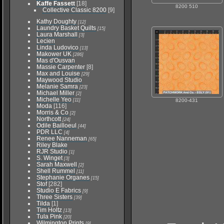
Kaffe Fassett
[18]
8200 510
Collective Classic 8200
[9]
Kathy Doughty
[12]
Laundry Basket Quilts
[15]
Laura Marshall
[3]
Lecien
Linda Ludovico
[13]
Makower UK
[286]
Mas d'Ousvan
Massie Carpenter
[8]
Max and Louise
[29]
Maywood Studio
Melanie Samra
[23]
Michael Miller
[2]
Michelle Yeo
[11]
8200-431
Moda
[116]
Morris & Co
[2]
Northcott
[24]
Odile Bailloeul
[44]
PDR LLC
[4]
Renee Nanneman
[65]
Riley Blake
RJR Studio
[1]
S. Winget
[3]
Sarah Maxwell
[2]
Shell Rummel
[11]
Stephanie Organes
[15]
Stof
[282]
Studio E Fabrics
[9]
Three Sisters
[39]
Tilda
[1]
Tim Holtz
[13]
Tula Pink
[20]
Wilmington Prints
[9]