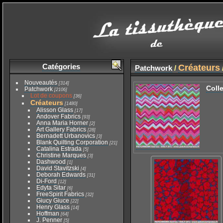
Catégories
Créateurs
Patchwork
/
Nouveautés
[314]
Coll
Patchwork
[2106]
Lot de coupons
[36]
Créateurs
[1480]
Alisson Glass
[17]
Andover Fabrics
[93]
Anna Maria Horner
[2]
Art Gallery Fabrics
[28]
Bernadett Urbanovics
[3]
Blank Quilting Corporation
[21]
Catalina Estrada
[5]
Christine Marques
[3]
Dashwood
[1]
David Stavitzski
[4]
Deborah Edwards
[31]
Di-Ford
[12]
Edyta Sitar
[6]
FreeSpirit Fabrics
[32]
Giucy Giuce
[22]
Henry Glass
[14]
Hoffman
[64]
J. Penner
[5]